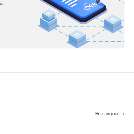
на
Все акции