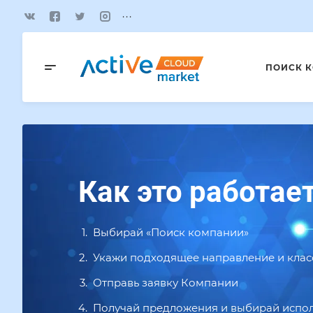
...
ПОИСК 
Как это работае
Выбирай «Поиск компании»
Укажи подходящее направление и кла
Отправь заявку Компании
Получай предложения и выбирай испо