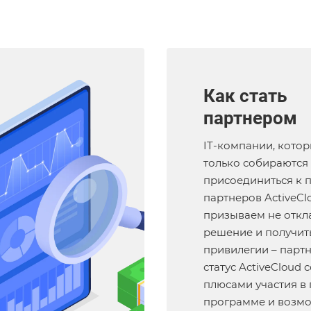
Как стать
партнером
IT-компании, кото
только собираются
присоединиться к 
партнеров ActiveCl
призываем не откл
решение и получить
привилегии – парт
статус ActiveCloud 
плюсами участия в
программе и возм