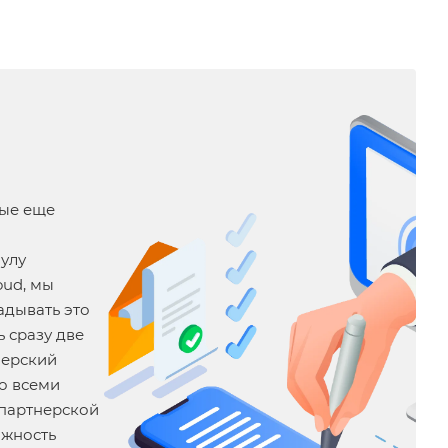
рые еще
пулу
oud, мы
адывать это
 сразу две
нерский
со всеми
 партнерской
ожность