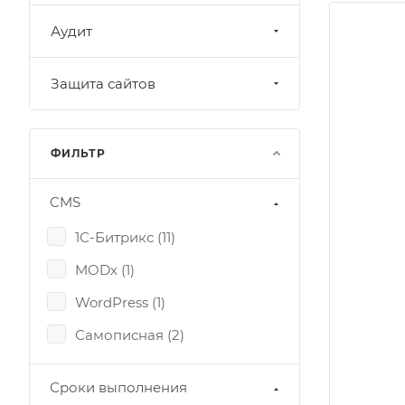
Аудит
Защита сайтов
ФИЛЬТР
CMS
1С-Битрикс (
11
)
MODх (
1
)
WordPress (
1
)
Самописная (
2
)
Сроки выполнения