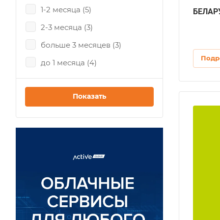
1-2 месяца (
5
)
БЕЛАР
2-3 месяца (
3
)
больше 3 месяцев (
3
)
Подр
до 1 месяца (
4
)