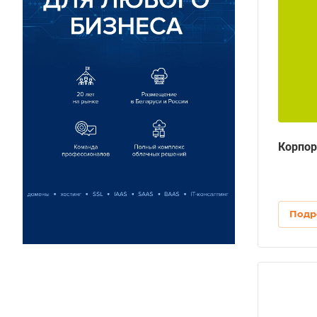
Корпор
Подр