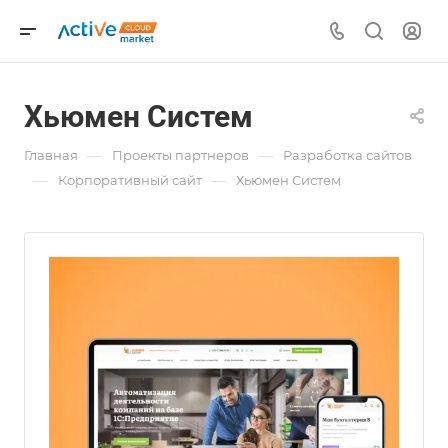
Хьюмен Систем
—
—
Главная
Проекты партнеров
Разработка сайтов
—
—
Корпоративный сайт
Хьюмен Систем