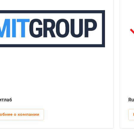
Информационный сайт, Контент-проект,
Эксклюзивный сайт
CMS
1С-Битрикс
Продвижение
SEO-продвижение, Контент, Фирменный стиль
Дизайн
Графический дизайн, Промо-видео
Внедрение CRM системы
Битрикс24
Автоматизация маркетинговых процессов
Чат-боты, Онлайн-чаты, Попапы
IT-аутсорсинг
Администрирование сайтов
итлаб
Ru
Аудит
Аудит web-сайтов
обнее о компании
Защита сайтов
Удаление вирусов с сайта, Восстановление
сайта, Защита сайта после взлома