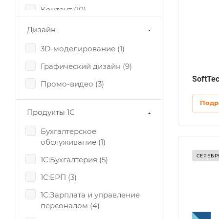
езопасности, Оптимизация скриптов и
Контент (
10
)
апросов к БД
Фирменный стиль (
9
)
Дизайн
удит
удит инфраструктуры
3D-моделирование (
1
)
Графический дизайн (
9
)
SoftTe
Промо-видео (
3
)
Подр
Продукты 1С
Бухгалтерское
обслуживание (
1
)
ет на рынке
СЕРЕБР
1С:Бухгалтерия (
5
)
1С:ЕРП (
3
)
егион
вропа, РБ, РФ
1С:Зарплата и управление
азработка сайтов
персоналом (
4
)
айт-визитка, Лендинг, Корпоративный сайт,