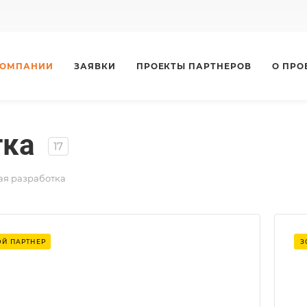
КОМПАНИИ
ЗАЯВКИ
ПРОЕКТЫ ПАРТНЕРОВ
О ПРО
тка
17
я разработка
Лет на рынке
Й ПАРТНЕР
З
9
Разработка сайтов
Сайт-визитка, Лендинг, Корпоративный сайт,
Интернет-магазин, Сайт-каталог,