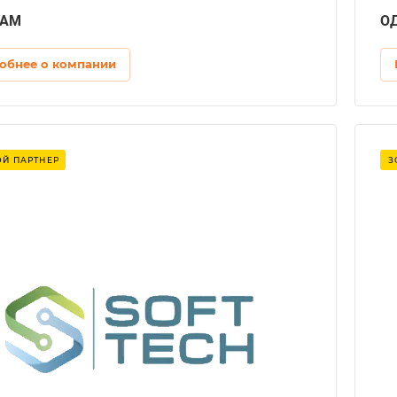
EAM
О
обнее о компании
Лет на рынке
Й ПАРТНЕР
З
13,8+
Регион
Европа, РБ, РФ
Разработка сайтов
Сайт-визитка, Лендинг, Корпоративный сайт,
Интернет-магазин, Сайт-каталог,
Информационный сайт, Контент-проект,
Эксклюзивный сайт
CMS
1С-Битрикс, ASP.NET, Drupal, Joomla, Laravel,
MODх, October, OpenCart, Tilda, UMI, WordPress,
Самописная