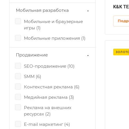
OpenCart (
5
)
K&K T
Мобильная разработка
Tilda (
5
)
Подр
Мобильные и браузерные
UMI (
1
)
игры (
1
)
WordPress (
8
)
Мобильные приложения (
1
)
Самописная (
9
)
ет на рынке
ЗОЛОТО
Продвижение
SEO-продвижение (
10
)
егион
вропа, РБ, РФ
SMM (
6
)
MS
амописная
Контекстная реклама (
6
)
T-аутсорсинг
Медийная реклама (
3
)
омпьютерное оборудование и ПО,
ехобслуживание серверного оборудования и
Реклама на внешних
риложений, Системное администрирование,
ресурсах (
2
)
истемная интеграция, Создание, поддержка
ВС, Проектирование инфраструктуры,
E-mail маркетинг (
4
)
роектирование и создание систем физической