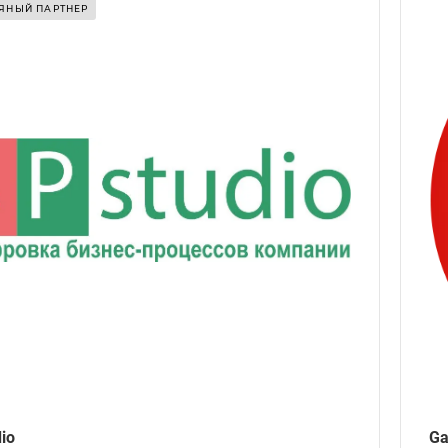
Лет на рынке
ЯНЫЙ ПАРТНЕР
13
Регион
Европа, РБ, РФ
Разработка сайтов
Сайт-визитка, Лендинг, Корпоративный сайт,
Интернет-магазин, Сайт-каталог,
Информационный сайт, Контент-проект,
Эксклюзивный сайт
CMS
1С-Битрикс, Laravel, MODх, WordPress,
Самописная
Продвижение
Фирменный стиль
io
Ga