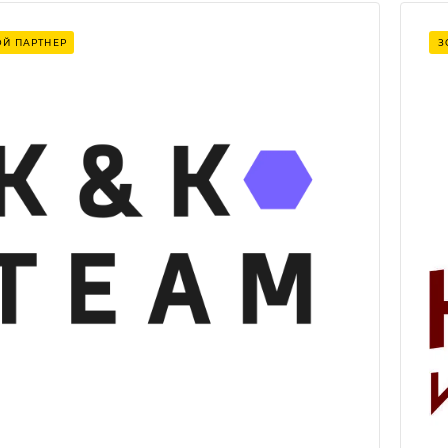
Лет на рынке
Й ПАРТНЕР
З
23
Продукты 1С
1С:Бухгалтерия, 1С:ЕРП, 1С:Зарплата и управление
персоналом, 1С:Управление компанией,
1С:Управление с телефонией, 1С:Управление
торговлей
Внедрение CRM системы
1C CRM
IT-аутсорсинг
Системное администрирование
Защита сайтов
Защита сайта после взлома