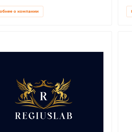
обнее о компании
Лет на рынке
1
Регион
Европа, РБ, РФ
Разработка сайтов
Лендинг, Интернет-магазин
CMS
Joomla, WordPress, Самописная
Автоматизация маркетинговых процессов
Чат-боты, Попапы
IT-аутсорсинг
Администрирование сайтов
Аудит