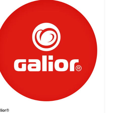
lior®