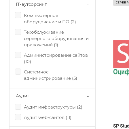
ет на рынке
СЕРЕБР
IT-аутсорсинг
удит web-сайтов
0
Компьютерное
егион
оборудование и ПО (
2
)
вропа, РБ, РФ
изайн
Техобслуживание
ромо-видео
серверного оборудования и
приложений (
1
)
Администрирование сайтов
(
10
)
Системное
администрирование (
5
)
Системная интеграция (
4
)
Аудит
Создание, поддержка ЛВС
(
1
)
Аудит инфраструктуры (
2
)
Проектирование
Аудит web-сайтов (
11
)
инфраструктуры (
1
)
SP Stud