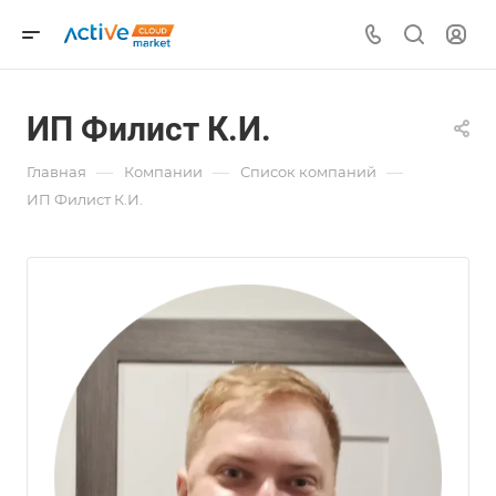
ИП Филист К.И.
—
—
—
Главная
Компании
Список компаний
ИП Филист К.И.